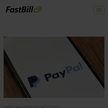
Togg
navi
Direkt
zum
Inhalt
Zuletzt aktualisiert am 06.11.2023