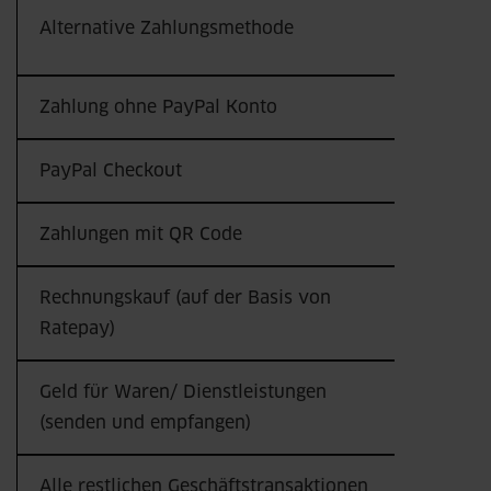
Hier w
Alternative Zahlungsmethode
Transa
Zahlung ohne PayPal Konto
2,99 P
PayPal Checkout
2,99 P
Zahlungen mit QR Code
0,90 P
Rechnungskauf (auf der Basis von
2,99 P
Ratepay)
Geld für Waren/ Dienstleistungen
2,49 P
(senden und empfangen)
Alle restlichen Geschäftstransaktionen
2,99 P