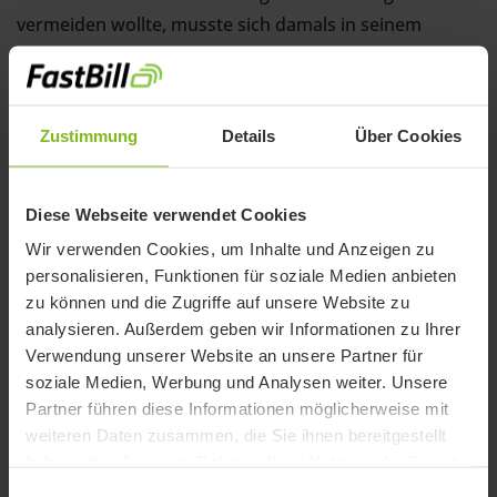
vermeiden wollte, musste sich damals in seinem
PayPal Konto einloggen, mit PayPal zahlen bzw. Geld
an Familie und Freunde verschicken, Geld vom PayPal
Konto abbuchen oder Geld an eine gemeinnützige
Zustimmung
Details
Über Cookies
Organisation spenden.
Betroffen waren jedoch nur die Konten, die in den
Diese Webseite verwendet Cookies
letzten 12 Monaten inaktiv waren. Konten, deren
Wir verwenden Cookies, um Inhalte und Anzeigen zu
Kontostand auf „0“ war, waren hiervon ebenfalls nicht
personalisieren, Funktionen für soziale Medien anbieten
betroffen. Somit konnte die Einführung der Gebühr
zu können und die Zugriffe auf unsere Website zu
nicht dafür sorgen, dass der Kontostand negativ
analysieren. Außerdem geben wir Informationen zu Ihrer
Verwendung unserer Website an unsere Partner für
wurde.
soziale Medien, Werbung und Analysen weiter. Unsere
Partner führen diese Informationen möglicherweise mit
Berechnung der PayPal-Gebühren
weiteren Daten zusammen, die Sie ihnen bereitgestellt
haben oder die sie im Rahmen Ihrer Nutzung der Dienste
Wenn du ganz genau wissen möchtest, welche
gesammelt haben.
Einwilligungsauswahl