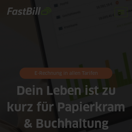
Direkt
zum
Togg
Inhalt
navi
E-Rechnung in allen Tarifen
Dein Leben ist zu
kurz für Papierkram
& Buchhaltung