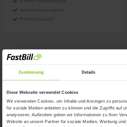
Echtzeit Finanzüberblick
Umsatzsteuerprognose
Premium-Support
Alle Preise verstehen sich als Nettopreise zuzüglich
der gesetzlichen Mehrwertsteuer.
Zustimmung
Details
Diese Webseite verwendet Cookies
Warum überhaupt
Wir verwenden Cookies, um Inhalte und Anzeigen zu persona
für soziale Medien anbieten zu können und die Zugriffe auf 
Umsatzsteuervoranmeldu
analysieren. Außerdem geben wir Informationen zu Ihrer Ve
Website an unsere Partner für soziale Medien, Werbung und 
ng?