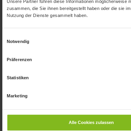
Unsere Partner führen diese Informationen möglicherweise m
zusammen, die Sie ihnen bereitgestellt haben oder die sie i
Nutzung der Dienste gesammelt haben.
Die UStVA existiert aus zwei Gründen: Sie
unterstützt die Finanzen des Staates, während sie
Einwilligungsauswahl
gleichzeitig deine Finanzen schont. Denn mit der
Notwendig
Umsatzsteuervorauszahlung schützt du dich vor
unerwartet hohen Beiträgen der Umsatzsteuer
Präferenzen
am Ende des Jahres. Außerdem kannst du als
Monatszahler regelmäßige Vorsteuerbeträge gut
Statistiken
kalkulieren.
Marketing
Umsatzsteuergesetz (UStG)
Der Staat muss dank der
Alle Cookies zulassen