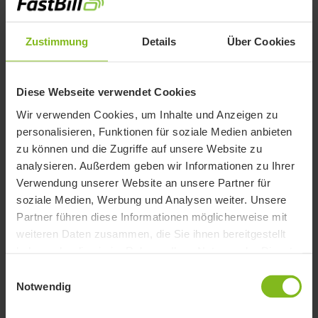
Auswertung in einer Tabelle angelegt. Diese
besteht zumeist aus 31-33 Zeilen und etwa 9
Zustimmung
Details
Über Cookies
Spalten. Neben der Spalte „Bezeichnung der
Posten“ sind die folgenden Punkte in der
Horizontalen der Muster-BWA unverzichtbar:
Diese Webseite verwendet Cookies
Wir verwenden Cookies, um Inhalte und Anzeigen zu
Monatswert des Monats X in Euro €
personalisieren, Funktionen für soziale Medien anbieten
Gesamtleistung in %
zu können und die Zugriffe auf unsere Website zu
analysieren. Außerdem geben wir Informationen zu Ihrer
Gesamtkosten in %
Verwendung unserer Website an unsere Partner für
Aufschlag
soziale Medien, Werbung und Analysen weiter. Unsere
kumulierter Wert (Gesamtsumme der Monate
Partner führen diese Informationen möglicherweise mit
weiteren Daten zusammen, die Sie ihnen bereitgestellt
des laufenden Jahres) in Euro
haben oder die sie im Rahmen Ihrer Nutzung der Dienste
Gesamtleistung in %
gesammelt haben.
Einwilligungsauswahl
Gesamtkosten in %
Notwendig
Aufschlag