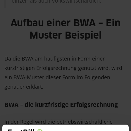
einzel- als auch volkswirtschaftlich.
Aufbau einer BWA – Ein
Muster Beispiel
Da die BWA am häufigsten in Form einer
kurzfristigen Erfolgsrechnung genutzt wird, wird
ein BWA-Muster dieser Form im Folgenden
genauer erklärt.
BWA – die kurzfristige Erfolgsrechnung
In der Regel wird die betriebswirtschaftliche