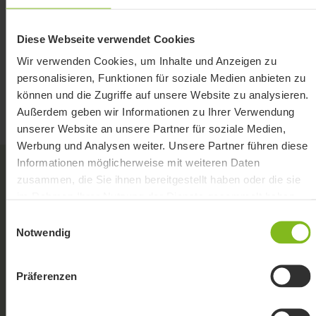
Verwalte deine Kunden übersichtlich,
Diese Webseite verwendet Cookies
hinterlege Ansprechpartner, Notizen, sowie
Wir verwenden Cookies, um Inhalte und Anzeigen zu
individuelle Zahlungsziele.
personalisieren, Funktionen für soziale Medien anbieten zu
können und die Zugriffe auf unsere Website zu analysieren.
Außerdem geben wir Informationen zu Ihrer Verwendung
unserer Website an unsere Partner für soziale Medien,
Werbung und Analysen weiter. Unsere Partner führen diese
Informationen möglicherweise mit weiteren Daten
zusammen, die Sie ihnen bereitgestellt haben oder die sie
im Rahmen Ihrer Nutzung der Dienste gesammelt haben.
Einwilligungsauswahl
Notwendig
Präferenzen