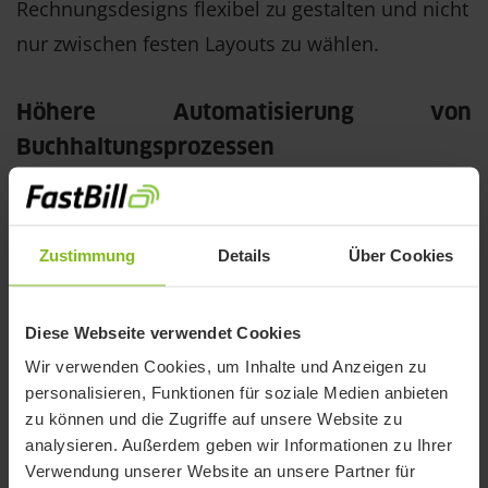
Rechnungsdesigns flexibel zu gestalten und nicht
nur zwischen festen Layouts zu wählen.
Höhere Automatisierung von
Buchhaltungsprozessen
Automatisches Mahnwesen
Zustimmung
Details
Über Cookies
Offene Rechnungen können automatisch
überwacht und angemahnt werden.
Diese Webseite verwendet Cookies
Wir verwenden Cookies, um Inhalte und Anzeigen zu
Umsatzsteuervoranmeldung
personalisieren, Funktionen für soziale Medien anbieten
zu können und die Zugriffe auf unsere Website zu
Die UStVA kann direkt aus der Software
analysieren. Außerdem geben wir Informationen zu Ihrer
Verwendung unserer Website an unsere Partner für
übermittelt werden.