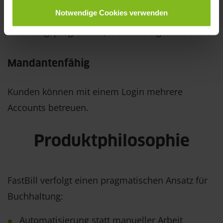
Notwendige Cookies verwenden
FastBill ist eines der wenigen
Rechnungsprogramme, die Inhabergeführt sind.
Mandantenfähig
Kunden können mit einem Login mehrere
Accounts betreuen.
Produktphilosophie
FastBill verfolgt einen pragmatischen Ansatz für
Buchhaltung:
Automatisierung statt manueller Arbeit