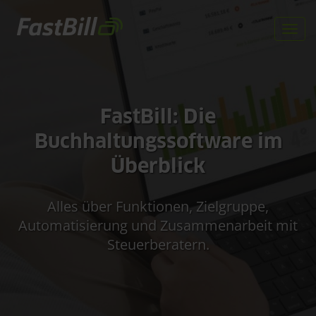
Direkt
zum
Togg
Inhalt
navi
FastBill: Die
Buchhaltungssoftware im
Überblick
Alles über Funktionen, Zielgruppe,
Automatisierung und Zusammenarbeit mit
Steuerberatern.