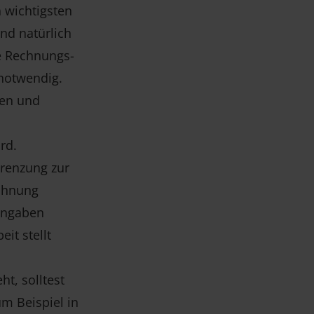
 wichtigsten
nd natürlich
ie Rechnungs-
 notwendig.
ren und
rd.
grenzung zur
Mahnung
tangaben
it stellt
t, solltest
m Beispiel in