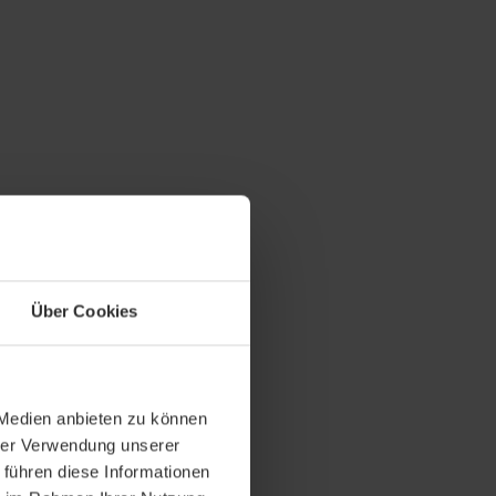
 einer
erung?
Über Cookies
 Schuldner,
 Medien anbieten zu können
ät. Sie wird
hrer Verwendung unserer
ckt, um den
 führen diese Informationen