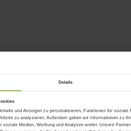
st der Unterschied zwischen
ng und einer Zahlungserinn
Details
Cookies
erinnerung ist eine freundliche Aufforderung an den
nhalte und Anzeigen zu personalisieren, Funktionen für soziale
echnungsbetrag zu begleichen, bevor er in Verzug ger
Website zu analysieren. Außerdem geben wir Informationen zu I
kurz nach dem Fälligkeitsdatum der Rechnung verschi
r soziale Medien, Werbung und Analysen weiter. Unsere Partner