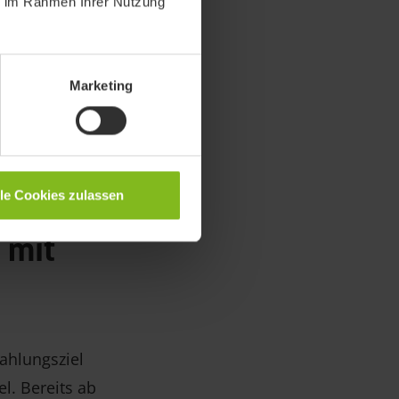
ie im Rahmen Ihrer Nutzung
hingegen ist
ner trotz der
st. In der
Marketing
zliche
ür Mahnungen
lle Cookies zulassen
 mit
ahlungsziel
l. Bereits ab