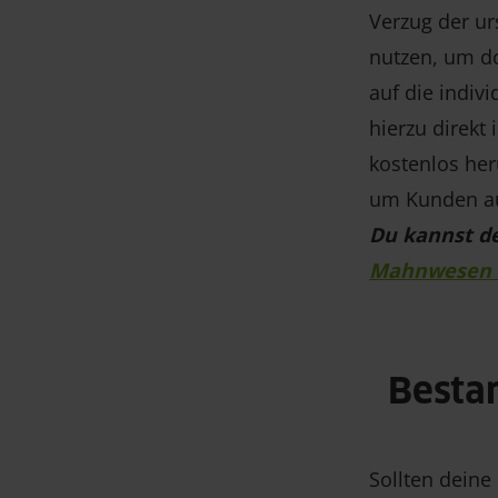
Verzug der u
nutzen, um do
auf die indiv
hierzu direkt
kostenlos her
um Kunden au
Du kannst d
Mahnwesen S
Besta
Sollten deine