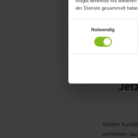
möglicherweise mit weiteren
Schuldner an 
der Dienste gesammelt habe
eine formelle
Einwilligungsauswahl
Zahlungserinn
Notwendig
Mahnung wird 
Gebühren für
auch für Zah
Jet
Sollten Kunde
verfehlen, da