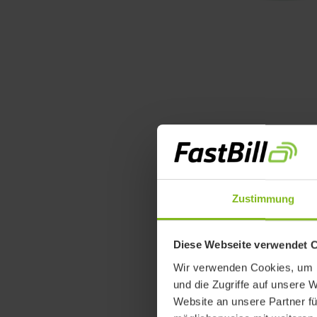
Was i
Mahnu
Zustimmung
Diese Webseite verwendet 
Eine Zahlungs
Wir verwenden Cookies, um I
den offenen R
und die Zugriffe auf unsere 
in der Regel 
Website an unsere Partner fü