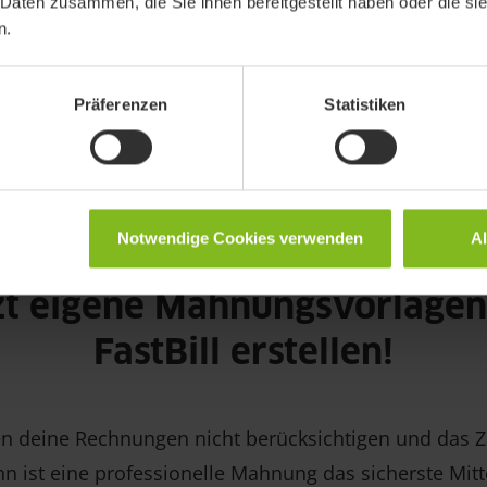
 Daten zusammen, die Sie ihnen bereitgestellt haben oder die s
die ausstehende Zahlung zu erinnern. Eine Mahnung 
n.
re Zahlungsaufforderung, die erfolgt, wenn der Schuld
erung nicht gezahlt hat und somit in Verzug geraten i
Präferenzen
Statistiken
oft eine Frist gesetzt und möglicherweise auch zusät
 den Verzug angekündigt. Du kannst unser Muster f
lungserinnerungen nutzen.
Notwendige Cookies verwenden
A
zt eigene Mahnungsvorlagen
FastBill erstellen!
n deine Rechnungen nicht berücksichtigen und das Z
nn ist eine professionelle Mahnung das sicherste Mitte