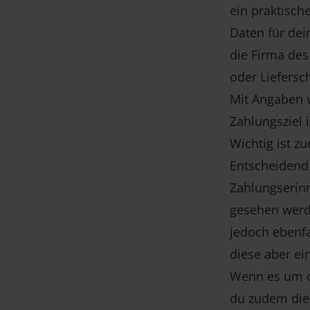
ein praktisc
Daten für dei
die Firma des
oder Liefersc
Mit Angaben 
Zahlungsziel 
Wichtig ist z
Entscheidend 
Zahlungserin
gesehen werde
jedoch ebenfa
diese aber ein
Wenn es um di
du zudem die 