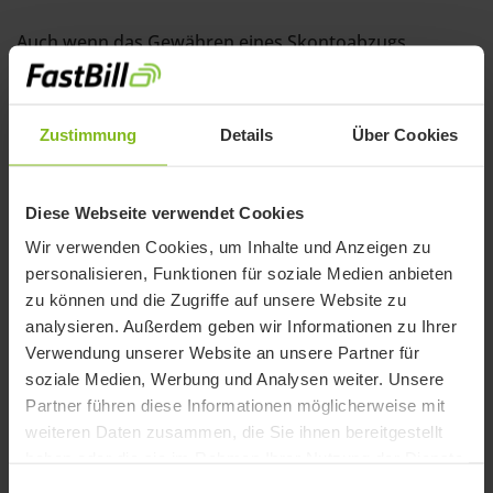
Auch wenn das Gewähren eines Skontoabzugs
weitverbreitet ist: Noch lange nicht jedes
Unternehmen bietet diese Möglichkeit an. Somit
profitierst du hier von einer Chance, die es dir erlaubt,
Zustimmung
Details
Über Cookies
dich vom Rest der Mitbewerber abzuheben und neue
Kunden auf dich aufmerksam zu machen.
Diese Webseite verwendet Cookies
Verbraucher, die bei dir Sparpotential entdecken, das
Wir verwenden Cookies, um Inhalte und Anzeigen zu
ihnen die Konkurrenz nicht bietet, könnten
personalisieren, Funktionen für soziale Medien anbieten
dementsprechend eher geneigt sein, zu dir zu
zu können und die Zugriffe auf unsere Website zu
wechseln und deine Dienstleistungen in Anspruch zu
analysieren. Außerdem geben wir Informationen zu Ihrer
nehmen.
Verwendung unserer Website an unsere Partner für
soziale Medien, Werbung und Analysen weiter. Unsere
Eine bessere Steuerung von
Partner führen diese Informationen möglicherweise mit
Lagerbeständen
weiteren Daten zusammen, die Sie ihnen bereitgestellt
haben oder die sie im Rahmen Ihrer Nutzung der Dienste
gesammelt haben.
Auch mit Hinblick auf interne Abläufe sollten die
Einwilligungsauswahl