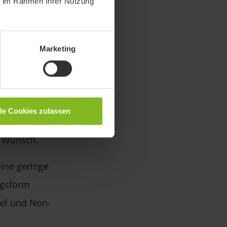
ie im Rahmen Ihrer Nutzung
lhandel vor:
(min. 3.000
Marketing
usern
 oder nicht.
hat auch viel
lle Cookies zulassen
 1.000
f Wunsch.
eine geringe
ngsform
tel und Non-