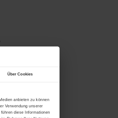
e
nen
inzelnen
Über Cookies
 Medien anbieten zu können
er Einteilung
hrer Verwendung unserer
 führen diese Informationen
 unterscheiden.