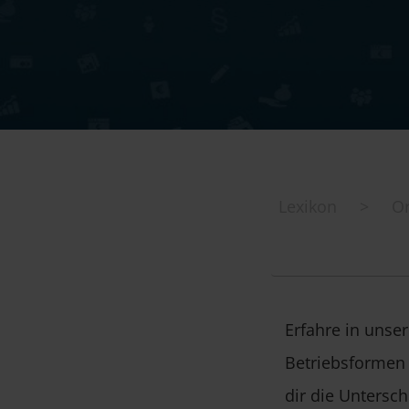
Lexikon
>
Or
Erfahre in unse
Betriebsformen 
dir die Untersc