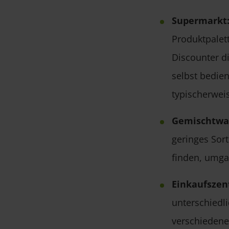
Supermarkt
Produktpalet
Discounter d
selbst bedie
typischerwei
Gemischtwa
geringes Sor
finden, umga
Einkaufszen
unterschiedl
verschiedene