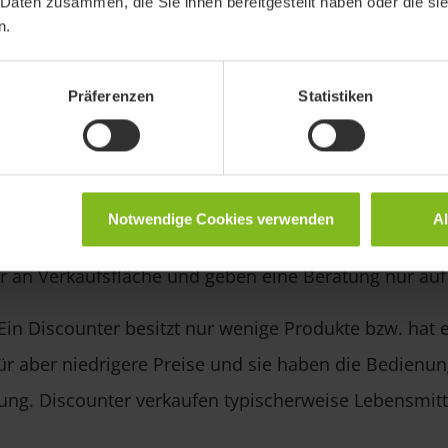
 Daten zusammen, die Sie ihnen bereitgestellt haben oder die s
llen wir dir die wichtigsten Betriebsformen im Einze
n.
:
Warenhäuser sind große Einzelhandelsunternehmen 
Präferenzen
Statistiken
) und haben ein vielfältiges Sortiment. Bei Warenhä
die Kunden selbst, ob sie eine Beratung haben wollen
n Kaufhaus besitzt ein eng gefasstes Sortiment, aber 
Notwendige Cookies verwenden
A
peziellen Bereichen. Kaufhäuser besitzen mindestens
 an Verkaufsfläche und geben eine Beratung nur au
Ein Discounter besitzt nur wenige Produkte bzw. hat 
ür aber niedrigere Preise und sie haben die Bedienu
ung. Discounter verkaufen typischerweise Lebensmit