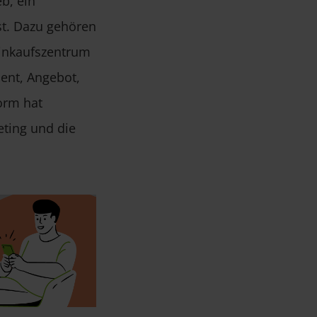
b, ein
ist. Dazu gehören
Einkaufszentrum
ent, Angebot,
orm hat
eting und die