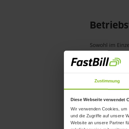
Betrieb
Sowohl im Einze
Betriebsformen.
Betriebsformen 
Betriebsformen 
Zustimmung
Betriebsfor
Diese Webseite verwendet 
Wir verwenden Cookies, um I
Es gibt verschie
und die Zugriffe auf unsere 
Website an unsere Partner fü
bestimmter Krit