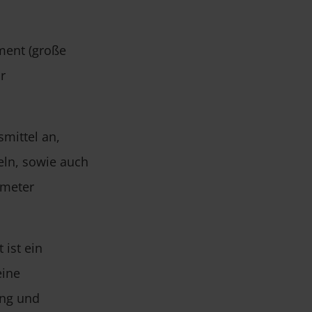
iment (große
r
mittel an,
eln, sowie auch
tmeter
 ist ein
eine
ung und