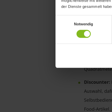
möglicherweise mit weiteren
Im Folgenden ste
der Dienste gesammelt habe
Einwilligungsauswahl
Warenhaus
Notwendig
Quadratmeter
entscheiden 
Kaufhaus:
Ei
Auswahl in s
Quadratmeter
Discounter:
Auswahl, daf
Selbstbedien
Food-Artikel.