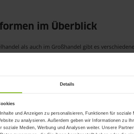
sformen im Überblick
lhandel als auch im Großhandel gibt es verschieden
 Damit du einen perfekten Überblick über die einzel
bekommst, haben wir dir untenstehend jeweils die e
zum Einzel- und Großhandel aufgelistet.
Details
men im Einzelhandel
Cookies
nhalte und Anzeigen zu personalisieren, Funktionen für soziale
dene Arten von Einzelhandel, diese lassen sich nach d
Website zu analysieren. Außerdem geben wir Informationen zu I
r soziale Medien, Werbung und Analysen weiter. Unsere Partner
erien wie ihrer Betriebsgröße, Bedienungsform, usw.