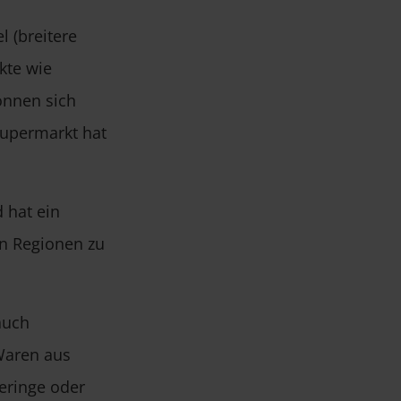
 (breitere
kte wie
önnen sich
Supermarkt hat
 hat ein
en Regionen zu
auch
 Waren aus
eringe oder