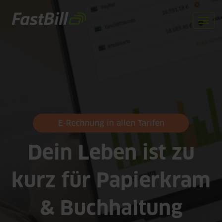
Direkt
zum
Togg
Inhalt
navi
E-Rechnung in allen Tarifen
Dein Leben ist zu
kurz für Papierkram
& Buchhaltung