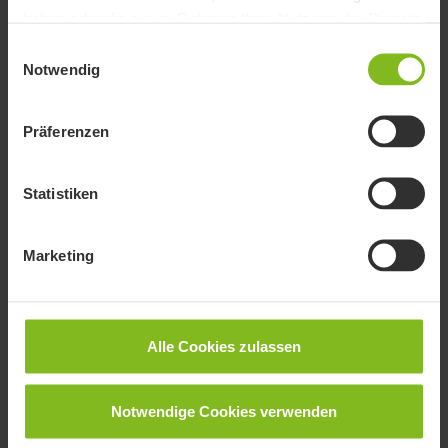
haben oder die sie im Rahmen Ihrer Nutzung der Dienste
gesammelt haben.
Einwilligungsauswahl
Notwendig
Präferenzen
Und im Wallet befindet sich dann auch die Kontist
Statistiken
Mastercard.
Marketing
Ausführlicher Test bei Netzsieger
Alle Cookies zulassen
Einen ausführlichen Test von Kontist findest du
bei 
Netzsieger.
Notwendige Cookies verwenden