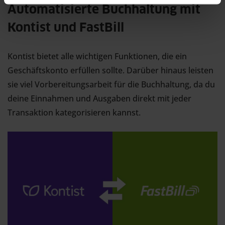
Automatisierte Buchhaltung mit
Kontist und FastBill
Kontist bietet alle wichtigen Funktionen, die ein
Geschäftskonto erfüllen sollte. Darüber hinaus leisten
sie viel Vorbereitungsarbeit für die Buchhaltung, da du
deine Einnahmen und Ausgaben direkt mit jeder
Transaktion kategorisieren kannst.