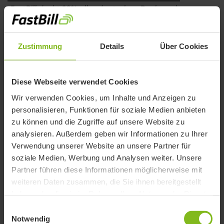
FastBill deckt 99% aller deutschen Banken ab
Transaktionen abrufen
Zustimmung
Details
Über Cookies
Hast du die PIN gespeichert, rufen wir
tagesaktuell deine Transaktionen für dich ab.
Diese Webseite verwendet Cookies
Über den Pfeil oben rechts im Screenshot,
Wir verwenden Cookies, um Inhalte und Anzeigen zu
neben "Konten gesamt", kannst du deine
personalisieren, Funktionen für soziale Medien anbieten
Transaktionen auch jederzeit manuell
zu können und die Zugriffe auf unsere Website zu
abrufen.
analysieren. Außerdem geben wir Informationen zu Ihrer
Verwendung unserer Website an unsere Partner für
soziale Medien, Werbung und Analysen weiter. Unsere
Partner führen diese Informationen möglicherweise mit
weiteren Daten zusammen, die Sie ihnen bereitgestellt
haben oder die sie im Rahmen Ihrer Nutzung der Dienste
gesammelt haben.
Einwilligungsauswahl
Notwendig