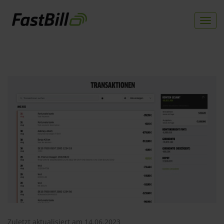
Togg
navi
Direkt
zum
Inhalt
Zuletzt aktualisiert am 14.06.2023