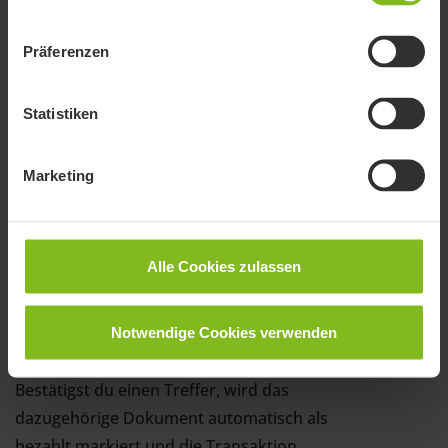
Präferenzen
Alle Konten immer im Blick
Statistiken
Automatischer Zahlungsabgleich
Marketing
Sobald du deine Bankverbindung
eingerichtet und Transaktionen abgerufen
hast, prüft FastBill im Hintergrund ob neue
Alle Cookies zulassen
Treffer für deine Belege und Rechnungen
vorliegen. Einen möglichen Treffer erkennst
Notwendige Cookies verwenden
du an der gelben Büroklammer.
Bestätigst du einen Treffer, wird das
dazugehörige Dokument automatisch als
bezahlt markiert und die Transaktion