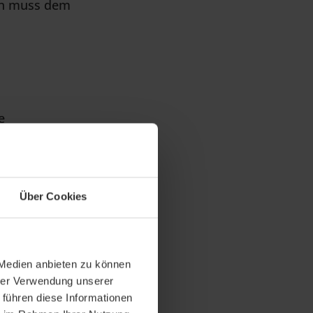
rn muss dem
e
kt. Dieser
ine Leistung
 Begriffes
Über Cookies
rmonats. Auch
 Medien anbieten zu können
hrer Verwendung unserer
 führen diese Informationen
r