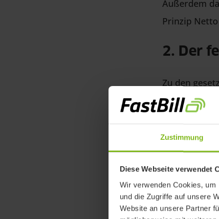
Außerdem dar
Prinzip Netto
2. Der f
Zu den gesetz
Rechnungen s
beschreibt de
erbracht wurd
Zustimmung
„
Leistungsze
ist es möglic
Diese Webseite verwendet 
Wir verwenden Cookies, um I
Rechnungsdat
und die Zugriffe auf unsere 
Website an unsere Partner fü
3. Das 