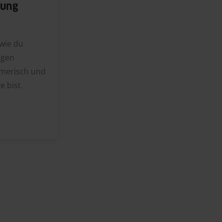
nung
 wie du
ngen
hmerisch und
e bist.