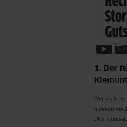
1. Der f
Kleinun
Wer als Unte
nehmen möcht
„Nicht umsatz