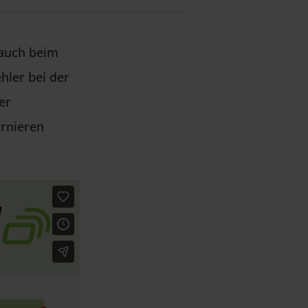
 auch beim
hler bei der
er
ornieren