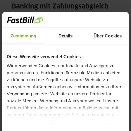
Banking mit Zahlungsabgleich
Ist die letzte Eingangsrechnung schon bezahlt?
Durch das Banking mit Zahlungsabgleich
Zustimmung
Details
Über Cookies
behältst du das Konto deines Unternehmens im
Blick und erkennst, welche Rechnung noch offen
ist.
Diese Webseite verwendet Cookies
Wir verwenden Cookies, um Inhalte und Anzeigen zu
personalisieren, Funktionen für soziale Medien anbieten
zu können und die Zugriffe auf unsere Website zu
analysieren. Außerdem geben wir Informationen zu Ihrer
Verwendung unserer Website an unsere Partner für
soziale Medien, Werbung und Analysen weiter. Unsere
Belege erfassen und
Partner führen diese Informationen möglicherweise mit
kategorisieren
weiteren Daten zusammen, die Sie ihnen bereitgestellt
haben oder die sie im Rahmen Ihrer Nutzung der Dienste
Unser Rechnungsprogramm für Handwerker ist
gesammelt haben.
Einwilligungsauswahl