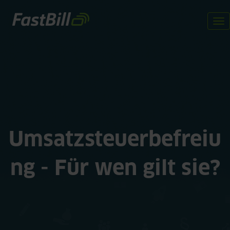
Direkt
zum
To
Inhalt
na
Umsatzsteuerbefreiu
ng - Für wen gilt sie?