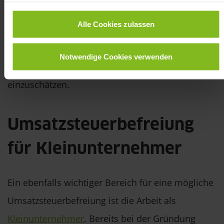
auch außerhalb Deutschlands tätig bist. In vielen
Alle Cookies zulassen
Fällen bietet sich hierzu eine ausführliche
Steuerberatung an, um das eigene Potenzial
Notwendige Cookies verwenden
vorab zu klären und dein Potenzial
einzuschätzen.
Umsatzsteuerbefreiung
für Kleinunternehmer
Ein ebenfalls wichtiger Bereich für eine mögliche
Umsatzsteuerbefreiung ist die Arbeit als
Kleinunternehmer
. Bereits bei der Gründung