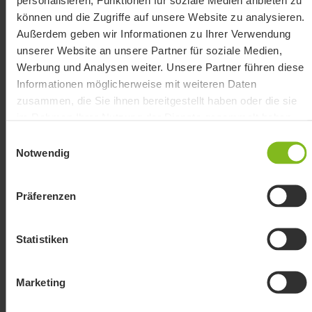
personalisieren, Funktionen für soziale Medien anbieten zu
besten vorab, ob sich eine
können und die Zugriffe auf unsere Website zu analysieren.
Außerdem geben wir Informationen zu Ihrer Verwendung
Umsatzsteuerbefreiung in deiner Branche
unserer Website an unsere Partner für soziale Medien,
anbietet.
Werbung und Analysen weiter. Unsere Partner führen diese
Informationen möglicherweise mit weiteren Daten
zusammen, die Sie ihnen bereitgestellt haben oder die sie
Auch Nachweise für die eigene Tätigkeit und die
im Rahmen Ihrer Nutzung der Dienste gesammelt haben.
damit verbundene Umsatzsteuerbefreiung
Einwilligungsauswahl
können durch das Finanzamt gefordert werden.
Notwendig
Dies dient der leichteren Zuordnung deiner
Präferenzen
Tätigkeit und sorgt gleichzeitig für eine
transparente Überprüfung der möglichen
Statistiken
Steuerbefreiung durch die Landesbehörde.
Behalte nach Möglichkeit zudem die steuerlichen
Marketing
Besonderheiten anderer Länder im Blick, falls du