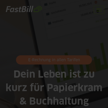
Direkt
zum
Togg
Inhalt
navi
E-Rechnung in allen Tarifen
Dein Leben ist zu
kurz für Papierkram
& Buchhaltung