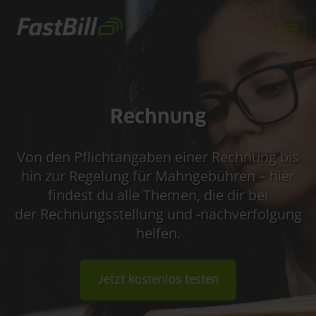
Direkt
zum
Togg
Inhalt
navi
Rechnung
Von den Pflichtangaben einer Rechnung bis
hin zur Regelung für Mahngebühren – hier
findest du alle Themen, die dir bei
der Rechnungsstellung und -nachverfolgung
helfen.
Jetzt kostenlos testen