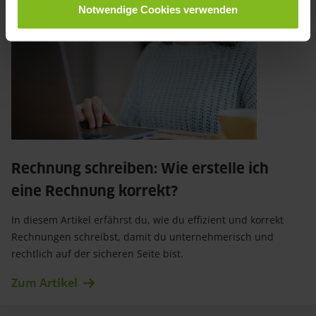
Notwendige Cookies verwenden
Rechnung schreiben: Wie erstelle ich 
eine Rechnung korrekt?
In diesem Artikel erfährst du, wie du effizient und korrekt
Rechnungen schreibst, damit du unternehmerisch und
rechtlich auf der sicheren Seite bist.
Zum Artikel