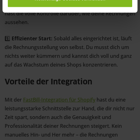
der Vorlage bis hin zu spezifischen Kommentaren – du
hast die volle Kontrolle darüber, wie deine Rechnungen
aussehen.
5️⃣
Effizienter Start:
Sobald alles eingerichtet ist, läuft
die Rechnungsstellung von selbst. Du musst dich um
nichts weiter kümmern und kannst dich voll und ganz
auf das Wachstum deines Shops konzentrieren.
Vorteile der Integration
Mit der
FastBill-Integration für Shopify
hast du eine
leistungsstarke Schnittstelle zur Hand, die dir nicht nur
Zeit spart, sondern auch die Genauigkeit und
Professionalität deiner Rechnungen steigert. Kein
manuelles Hin- und Her mehr – die Rechnungen