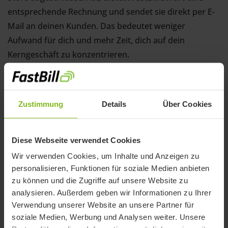
entsprechende Rechnung und sendet sie direkt per E-
Mail an deinen Kunden. Das bedeutet weniger
Aufwand für dich und mehr Zeit, dich auf dein
Kerngeschäft zu konzentrieren.
Jetzt integrieren
Zustimmung
Details
Über Cookies
So funktioniert die FastBill-
Integration mit Shopify
Diese Webseite verwendet Cookies
1️⃣
Schnelle Installation:
Melde dich bei deinem
Wir verwenden Cookies, um Inhalte und Anzeigen zu
personalisieren, Funktionen für soziale Medien anbieten
Shopify-Konto an, besuche den Shopify App Store und
zu können und die Zugriffe auf unsere Website zu
installiere die FastBill-App in wenigen Klicks. Die
analysieren. Außerdem geben wir Informationen zu Ihrer
Installation ist unkompliziert und in nur wenigen
Verwendung unserer Website an unsere Partner für
Minuten abgeschlossen.
soziale Medien, Werbung und Analysen weiter. Unsere