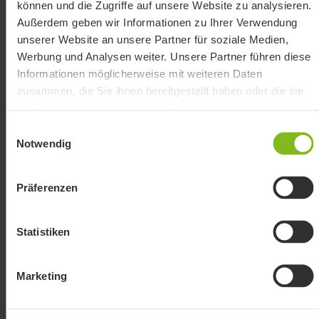
können und die Zugriffe auf unsere Website zu analysieren.
Außerdem geben wir Informationen zu Ihrer Verwendung
unserer Website an unsere Partner für soziale Medien,
Werbung und Analysen weiter. Unsere Partner führen diese
Informationen möglicherweise mit weiteren Daten
zusammen, die Sie ihnen bereitgestellt haben oder die sie
im Rahmen Ihrer Nutzung der Dienste gesammelt haben.
Einwilligungsauswahl
Notwendig
Willkommen im papierlosen Büro!
Präferenzen
Papierbelege schickst du einfach zu uns, wir
übernehmen den Rest. Keine Papierbelege?
Statistiken
Noch besser! Wir importieren deine Belege
von über 5.000 Online-Portalen automatisch.
Marketing