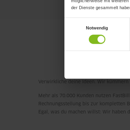
möglicherweise mit weiteren
der Dienste gesammelt habe
Einwilligungsauswahl
Notwendig
Verwirkliche deine Ideen. Wir kümmern
Mehr als 70.000 Kunden nutzen FastBill
Rechnungsstellung bis zur kompletten B
Egal, was du machen willst: Wir haben 