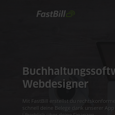
Direkt
zum
Inhalt
Buchhaltungssoft
Webdesigner
Mit FastBill erstellst du rechtskonfo
schnell deine Belege dank unserer Ap
Überblick über deine Finanzen.