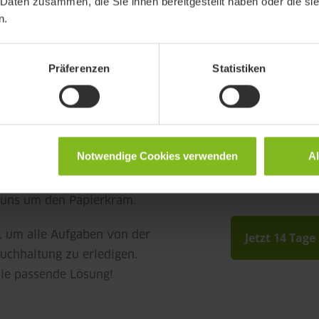
 Daten zusammen, die Sie ihnen bereitgestellt haben oder die s
n.
Präferenzen
Statistiken
Notwendige Cookies verwenden
A
 uns um den Papierkram.
, um alle Aufgaben von der
Jetzt 14 Tage
uchhaltung zu erledigen.
die passende Lösung!