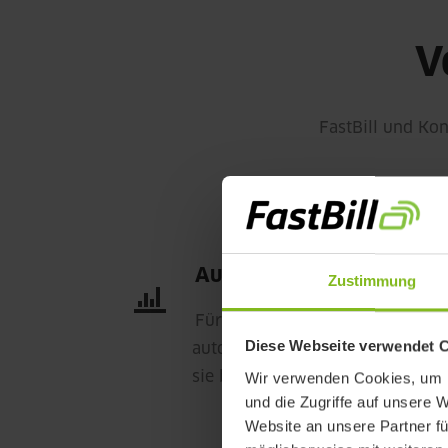
V
FastBill und Kon
Automatische Rücklage
Zustimmung
Für jede mit FastBill erstellte R
Diese Webseite verwendet 
automatisch den passenden Steu
sie bezahlt wurde.
Wir verwenden Cookies, um I
und die Zugriffe auf unsere 
Website an unsere Partner fü