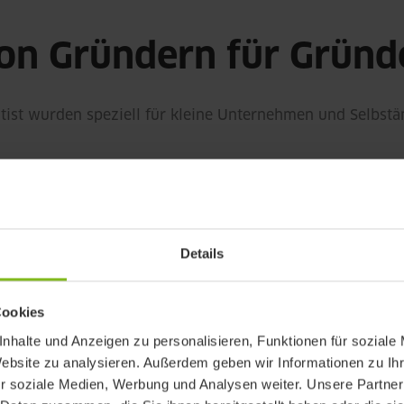
on Gründern für Gründ
tist wurden speziell für kleine Unternehmen und Selbstä
Nie wieder 
Details
echnung legt Kontist
Sobald du etwa
Cookies
erbetrag zurück, sobald
erinnert dich d
einzuscannen.
nhalte und Anzeigen zu personalisieren, Funktionen für soziale
Website zu analysieren. Außerdem geben wir Informationen zu I
r soziale Medien, Werbung und Analysen weiter. Unsere Partner