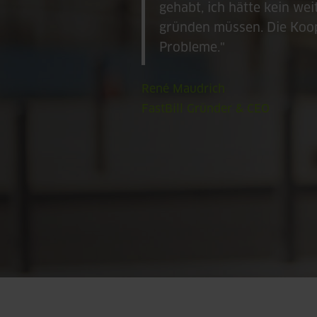
gehabt, ich hätte kein w
gründen müssen. Die Koop
Probleme."
René Maudrich
FastBill Gründer & CEO