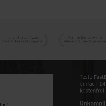
Teste
FastB
einfach 14
kostenfrei!
tig!
Unkompliz