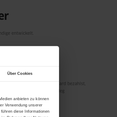
er
ndige entwickelt.
einen Beleg vergessen
Über Cookies
s mit deiner Kontist Mastercard bezahlst,
ie FastBill App daran, den Beleg
 Medien anbieten zu können
hrer Verwendung unserer
 führen diese Informationen