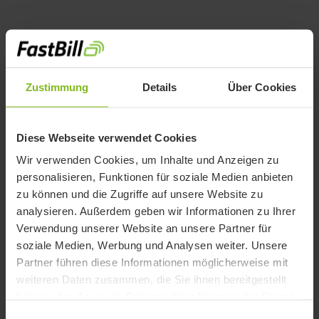
Belege erfassen und
kategorisieren
Zustimmung
Details
Über Cookies
Erfasse Belege effizient über eine spezielle Mail-
Inbox per Upload oder die Scan-App. FastBill
Diese Webseite verwendet Cookies
erkennt Texte und Metadaten deiner Belege und
Wir verwenden Cookies, um Inhalte und Anzeigen zu
lernt bei der Kategorisierung mit. FastBill Pro
personalisieren, Funktionen für soziale Medien anbieten
bietet darüber hinaus eine Integration mit
zu können und die Zugriffe auf unsere Website zu
DATEV Rechnungsdatenservice 1.0, um eine
analysieren. Außerdem geben wir Informationen zu Ihrer
Verwendung unserer Website an unsere Partner für
reibungslose Datenübermittlung an
soziale Medien, Werbung und Analysen weiter. Unsere
Steuerberater zu gewährleisten.
Partner führen diese Informationen möglicherweise mit
weiteren Daten zusammen, die Sie ihnen bereitgestellt
haben oder die sie im Rahmen Ihrer Nutzung der Dienste
gesammelt haben.
Einwilligungsauswahl