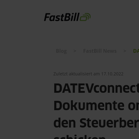
Blog
>
FastBill News
>
DA
Direkt
zum
Inhalt
Zuletzt aktualisiert am 17.10.2022
DATEVconnect
Dokumente on
den Steuerber