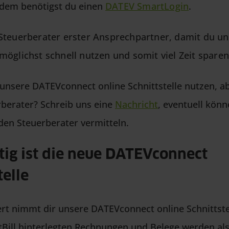
rdem benötigst du einen
DATEV SmartLogin
.
n Steuerberater erster Ansprechpartner, damit du u
 möglichst schnell nutzen und somit viel Zeit spare
unsere DATEVconnect online Schnittstelle nutzen, a
rberater? Schreib uns eine
Nachricht
, eventuell könn
den Steuerberater vermitteln.
ig ist die neue DATEVconnect
telle
ert nimmt dir unsere DATEVconnect online Schnittstel
stBill hinterlegten Rechnungen und Belege werden als