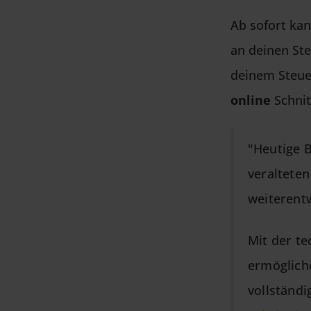
Ab sofort ka
an deinen St
deinem Steuer
online
Schnitt
"
Heutige 
veraltete
weiterentw
Mit der t
ermöglich
vollständi