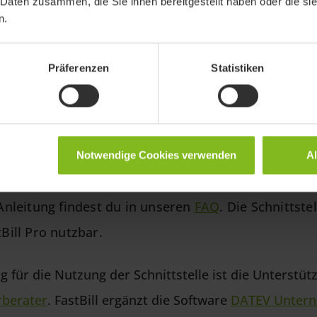
 Daten zusammen, die Sie ihnen bereitgestellt haben oder die s
n.
Präferenzen
Statistiken
Notwendige Cookies verwenden
A
Anleitung findest du in unseren
FAQ
. Die Schnittstel
Bill Pro nutzbar.
 für die Nutzung der Schnittstelle ist die Unterstü
rberater
. FastBill ergänzt die Software
DATEV Untern