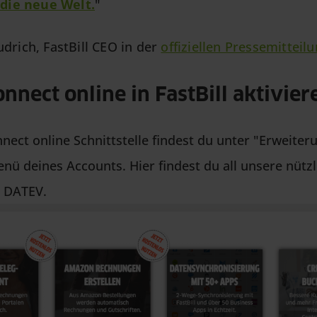
 die neue Welt.
"
drich, FastBill CEO in der
offiziellen Pressemitteil
nect online in FastBill aktivier
ect online Schnittstelle findest du unter "Erweiter
ü deines Accounts. Hier findest du all unsere nütz
 DATEV.