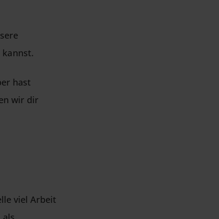
nsere
n kannst.
ber hast
en wir dir
le viel Arbeit
 als