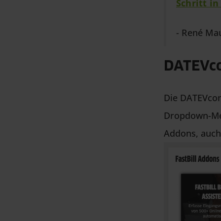
Schritt in
- René Mau
DATEVcon
Die DATEVconn
Dropdown-Men
Addons, auch