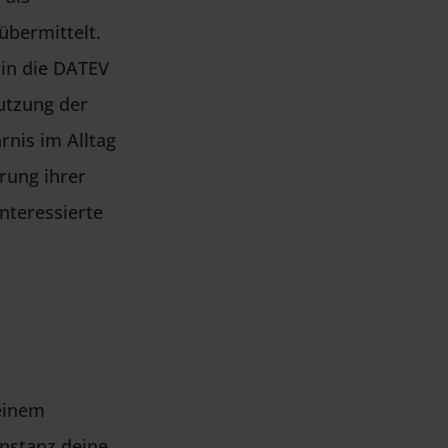
übermittelt.
 in die DATEV
utzung der
rnis im Alltag
erung ihrer
nteressierte
deinem
nstanz deine