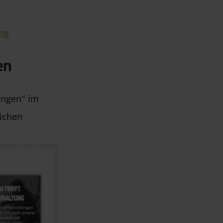
ung
en
ungen" im
lichen