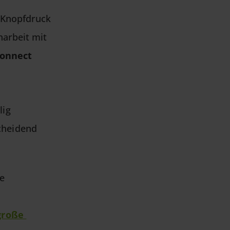
 Knopfdruck
narbeit mit
onnect
lig
cheidend
e
e
große 