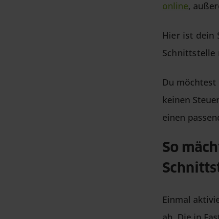
online
, auße
Hier ist dei
Schnittstelle
Du möchtest 
keinen Steue
einen passen
So mächt
Schnitts
Einmal aktivi
ab. Die in Fa