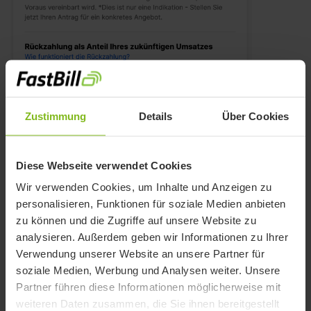
Zustimmung
Details
Über Cookies
Wann und wieviel zahlst du
zurück?
Diese Webseite verwendet Cookies
Wir verwenden Cookies, um Inhalte und Anzeigen zu
Anstatt an feste monatliche Zahlungen gebunden zu
personalisieren, Funktionen für soziale Medien anbieten
sein, fließt automatisch ein Prozentsatz Ihres täglichen
zu können und die Zugriffe auf unsere Website zu
zukünftigen Umsatzes in die Rückzahlung der
analysieren. Außerdem geben wir Informationen zu Ihrer
Verwendung unserer Website an unsere Partner für
Finanzierung.
soziale Medien, Werbung und Analysen weiter. Unsere
Partner führen diese Informationen möglicherweise mit
Die Rückzahlungen beschleunigen sich in Zeiten, in
weiteren Daten zusammen, die Sie ihnen bereitgestellt