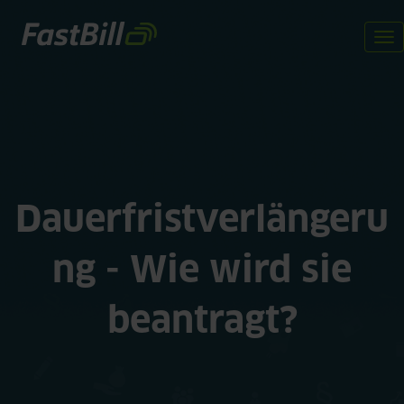
Direkt
zum
To
Inhalt
na
Dauerfristverlängeru
ng - Wie wird sie
beantragt?