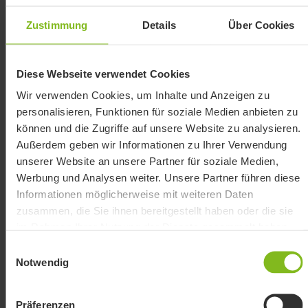
der Neugründung dar. Laut UStDV ist der
Zustimmung
Details
Über Cookies
Zeitraum der Voranmeldung hierbei stets der
aktuelle Kalendermonat. So beträgt die
Diese Webseite verwendet Cookies
Sondervorauszahlung in diesem Fall ein Elftel der
Wir verwenden Cookies, um Inhalte und Anzeigen zu
Summe für die Vorauszahlungen aus dem
personalisieren, Funktionen für soziale Medien anbieten zu
vorherigen Kalenderjahr. In Absprache mit der
können und die Zugriffe auf unsere Website zu analysieren.
Außerdem geben wir Informationen zu Ihrer Verwendung
eigenen Steuerberatung lässt sich dadurch ohne
unserer Website an unsere Partner für soziale Medien,
viel Aufwand eine geeignete Lösung finden, um
Werbung und Analysen weiter. Unsere Partner führen diese
Informationen möglicherweise mit weiteren Daten
die finanziell günstigste Situation für deine Arbeit
zusammen, die Sie ihnen bereitgestellt haben oder die sie
im Unternehmen zu finden.
im Rahmen Ihrer Nutzung der Dienste gesammelt haben.
Einwilligungsauswahl
Notwendig
So wird die
Präferenzen