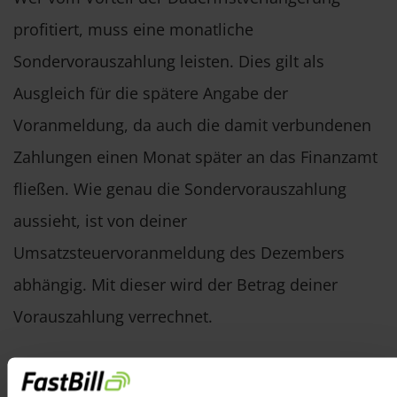
profitiert, muss eine monatliche
Sondervorauszahlung leisten. Dies gilt als
Ausgleich für die spätere Angabe der
Voranmeldung, da auch die damit verbundenen
Zahlungen einen Monat später an das Finanzamt
fließen. Wie genau die Sondervorauszahlung
aussieht, ist von deiner
Umsatzsteuervoranmeldung des Dezembers
abhängig. Mit dieser wird der Betrag deiner
Vorauszahlung verrechnet.
Eine Ausnahme stellt die Berechnung in Fällen